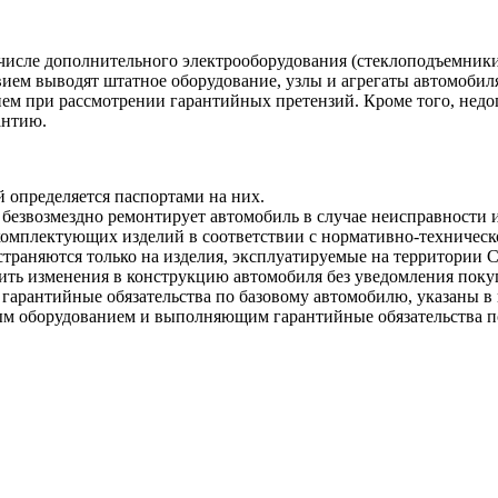
исле дополнительного электрооборудования (стеклоподъемники, 
вием выводят штатное оборудование, узлы и агрегаты автомоби
ем при рассмотрении гарантийных претензий. Кроме того, нед
антию.
определяется паспортами на них.
 безвозмездно ремонтирует автомобиль в случае неисправности 
комплектующих изделий в соответствии с нормативно-техническо
траняются только на изделия, эксплуатируемые на территории 
сить изменения в конструкцию автомобиля без уведомления поку
арантийные обязательства по базовому автомобилю, указаны в 
ым оборудованием и выполняющим гарантийные обязательства п