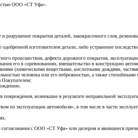
ностью ООО «СТ Уфа».
и разрушение покрытия деталей, лакокрасочного слоя, резиновых
е одобренной изготовителем детали, либо устранение последств
ного происшествия, дефекта дорожного покрытия, эксплуатацие
вания его в соревнованиях, вмешательство в конструкцию автом
ями (химическими веществами, кислотными дождями, частями до
льностью человека или его небрежностью, а также стихийными 
я Покупателем;
вождению.
ств повреждения, возникшие в результате неправильной эксплуат
твом по эксплуатации автомобиля», в том числе в части эксплу
ях.
з согласования с ООО «СТ Уфа» или дилером и явившиеся причи