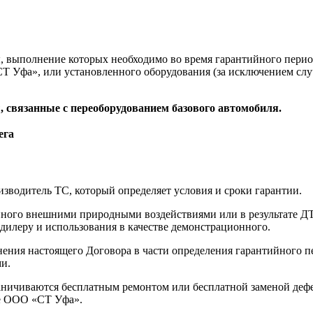
, выполнение которых необходимо во время гарантийного перио
 Уфа», или установленного оборудования (за исключением случ
, связанные с переоборудованием базового автомобиля.
ега
зводитель ТС, который определяет условия и сроки гарантии.
енного внешними природными воздействиями или в результате Д
дилеру и использования в качестве демонстрационного.
ения настоящего Договора в части определения гарантийного пе
ми.
ничиваются бесплатным ремонтом или бесплатной заменой дефек
не ООО «СТ Уфа».